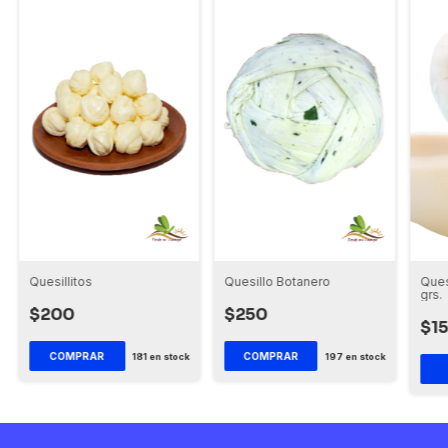
Quesillitos
Quesillo Botanero
Ques
grs.
$200
$250
$1
COMPRAR
COMPRAR
181
en stock
197
en stock