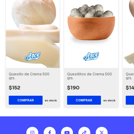
Quesillo de Crema 500
Quesillitos de Crema 500
Ques
grs.
grs.
grs.
$152
$190
$1
en stock
en stock