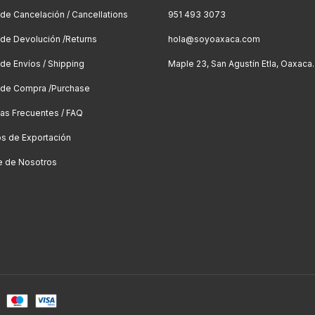
a de Cancelación / Cancellations
951 493 3073
a de Devolución /Returns
hola@soyoaxaca.com
 de Envíos / Shipping
Maple 23, San Agustín Etla, Oaxaca.
a de Compra /Purchase
as Frecuentes / FAQ
os de Exportación
e de Nosotros