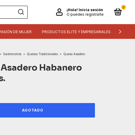
0
¡Hola!
Inicia sesión
O puedes registrarte
PASIÓN DE MUJER
PRODUCTOS ELITE Y EMPRESARIALES
INFORM
>
Gastronomía
>
Quesos Tradicionales
>
Queso Asadero
 Asadero Habanero
s.