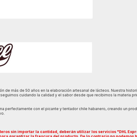
de más de 50 años en la elaboración artesanal de lácteos. Nuestra histori
oy seguimos cuidando la calidad y el sabor desde que recibimos la materia p
a perfectamente con el picante y tentador chile habanero, creando un pro
vo.
os sin importar la cantidad, deberán utilizar los servicios "DHL Expr
 para garantizar la frescura del producto. De lo contrario no podemos