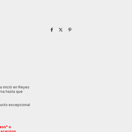
a inició en Reyes
rima hasta que
ducto excepcional
ess" o
 hacernos