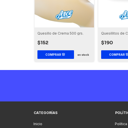
 Ahumado 250
Quesillo de Crema 500 grs.
Quesillitos de 
$152
$190
en stock
CATEGORÍAS
POLÍT
Inicio
Política