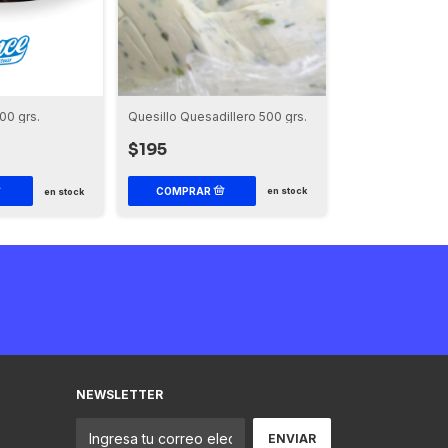
Quesillo Quesadillero 500 grs.
00 grs.
Quesillo Ahumad
$195
$90
en stock
en stock
NEWSLETTER