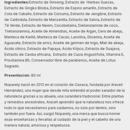
Ingredientes:
Extracto de Ginseng, Extracto de Hierbas Suecas,
Extracto de Gingko Biloba, Extracto de Espino amarillo, Extracto de
Cola de Caballo, Extracto de Cúrcuma, Extracto de Jengibre, Extracto
de Caléndula, Extracto de Manzanilla, Extracto de Salvia, Extracto de
Té Verde, Extracto de Neem, Cocobetaína, Dietanolamida de coco,
Trietanolamina, Aceite de Almendras, Aceite de Argan, Cera de abeja,
Manteca de Karité, Manteca de Cacao, Lanolina, Glicerina, Aceite de
Aguacate, Extracto de arroz, Aceite de germen de trigo, Miel de abeja,
Ácido cítrico, Extracto de Papaya, Ácido Kójico, Extracto de Guajava,
Extracto de Caoba africana, Extracto de Casia Angustifolia, Vitamina E,
Provitamina B5, Conservador libre de parabenos, Aceite de Lotus
Sagrado.
Presentacion:
80 ml
Noparely nació en 2012 en el corazón de Oaxaca, fundada por Araceli
Hernández, una mujer que desde niña entendió el poder sanador de la
naturaleza gracias a su abuela, una curandera tradicional. Entre plantas
y remedios ancestrales, Araceli aprendió que la naturaleza nos ofrece
todo lo que necesitamos para cuidarnos, no solo por dentro, sino
también por fuera. Así, surgió Noparely, una marca que busca honrar
esas enseñanzas y llevarlas al cuidado de la piel y el cabello de una
manera natural, amorosa y respetuosa.