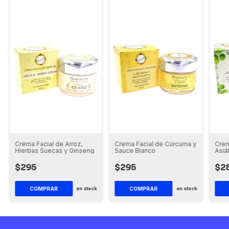
Crema Facial de Arroz,
Crema Facial de Cúrcuma y
Crem
Hierbas Suecas y Ginseng
Sauce Blanco
Asiá
$295
$295
$2
COMPRAR
COMPRAR
en stock
en stock