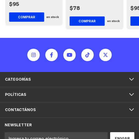
(Qu
$95
$78
$9
COMPRAR
en stock
COMPRAR
en stock
CATEGORÍAS
POLÍTICAS
CONTACTÁNOS
NEWSLETTER