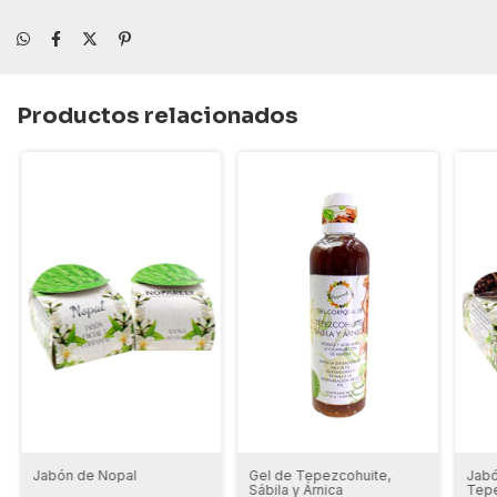
Productos relacionados
Jabón de Nopal
Gel de Tepezcohuite,
Jabó
Sábila y Árnica
Tepe