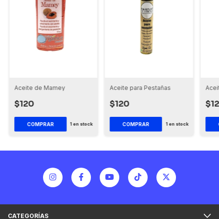
Aceite de Mamey
Aceite para Pestañas
Acei
$120
$120
$1
1
en stock
1
en stock
CATEGORÍAS