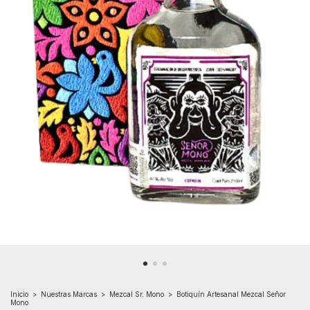
Inicio
>
Nuestras Marcas
>
Mezcal Sr. Mono
>
Botiquín Artesanal Mezcal Señor
Mono