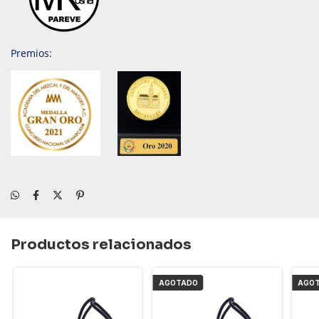
Premios:
Productos relacionados
AGOTADO
AGO