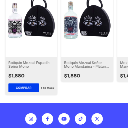
Mezc
Botiquín Mezcal Espadín
Botiquín Mezcal Señor
Mand
Señor Mono
Mono Mandarina - Plátano
Mon
(750 ml.)
$1
$1,880
$1,880
1
en stock