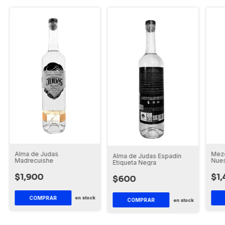
Alma de Judas
Mezc
Alma de Judas Espadín
Madrecuishe
Nues
Etiqueta Negra
$1,900
$1,
$600
COMPRAR
en stock
COMPRAR
en stock