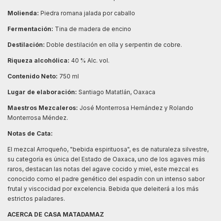
Molienda:
Piedra romana jalada por caballo
Fermentación:
Tina de madera de encino
Destilación:
Doble destilación en olla y serpentin de cobre.
Riqueza alcohólica:
40 % Alc. vol.
Contenido Neto:
750 ml
Lugar de elaboración:
Santiago Matatlán, Oaxaca
Maestros Mezcaleros:
José Monterrosa Hernández y Rolando
Monterrosa Méndez.
Notas de Cata:
El mezcal Arroqueño, "bebida espirituosa", es de naturaleza silvestre,
su categoría es única del Estado de Oaxaca, uno de los agaves más
raros, destacan las notas del agave cocido y miel, este mezcal es
conocido como el padre genético del espadín con un intenso sabor
frutal y viscocidad por excelencia. Bebida que deleiterá a los más
estrictos paladares.
ACERCA DE CASA MATADAMAZ