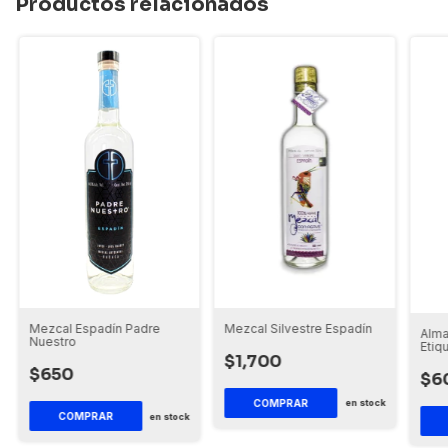
Productos relacionados
Mezcal Silvestre Espadín
Mezcal Espadín Padre
Alma
Nuestro
Etiq
$1,700
$650
$6
en stock
en stock