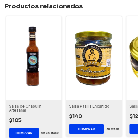
Productos relacionados
Salsa de Chapulín
Sals
Salsa Pasilla Encurtido
Artesanal
$1
$140
$105
en stock
COMPRAR
96
en stock