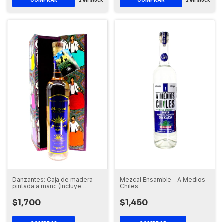
COMPRAR
COMPRAR
2
en stock
2
en stock
Danzantes: Caja de madera
Mezcal Ensamble - A Medios
pintada a mano (Incluye
Chiles
botella de Mezcal)
$1,700
$1,450