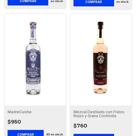
COMPRAR
en stock
COMPRAR
en stock
MadreCuishe
Mezcal Destilado con Frutos
Rojos y Grana Cochinilla
$950
$760
COMPRAR
40
en stock