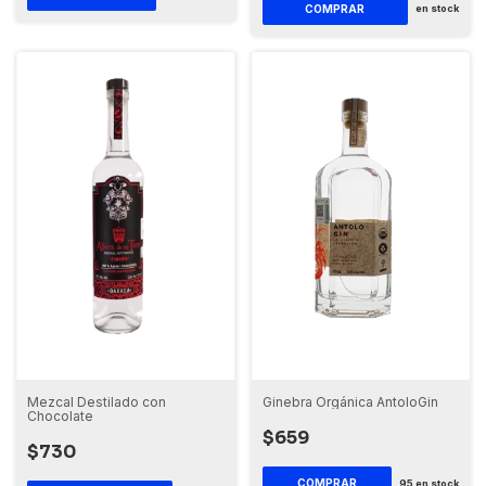
COMPRAR
en stock
Mezcal Destilado con
Ginebra Orgánica AntoloGin
Chocolate
$659
$730
95
en stock