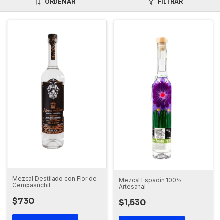
ORDENAR
FILTRAR
Mezcal Destilado con Flor de
Mezcal Espadín 100%
Cempasúchil
Artesanal
$730
$1,530